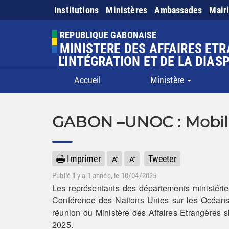
Institutions
Ministères
Ambassades
Mair
REPUBLIQUE GABONAISE
MINISTERE DES AFFAIRES ET
L'INTÉGRATION ET DE LA DIAS
Accueil
Ministère
GABON –UNOC : Mobilis
Imprimer
Tweeter
Publié il y a
1 année
, le 10/04/2025
Les représentants des départements ministérie
Conférence des Nations Unies sur les Océans
réunion du Ministère des Affaires Etrangères s
2025.